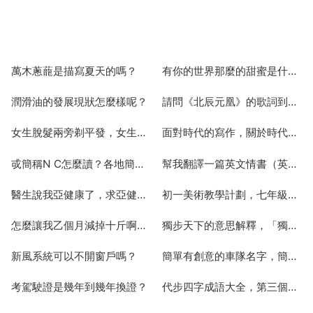
萬木蔥蘢是描寫夏天的嗎？
有你的世界那麼的甜蜜是什麼歌
2025-07-19
2025-07-19
潤滑油的發展現狀怎麼樣呢？
請問《北辰元凰》的歌詞到底是什麼
2025-07-19
2025-07-19
女生脫髮兩旁剃平發，女生把兩邊頭髮剃掉是一種什麼體驗？
面對時代的寫作，關於時代的作文
2025-07-19
2025-07-19
戓簡稱N C怎麼讀？各地簡稱怎樣讀？
幫我翻譯一篇英文情書（英文翻譯成中文）
2025-07-19
2025-07-19
醫生說我亞健康了，求亞健康的解決方法
初一美術教學計劃，七年級美術教學工作計劃
2025-07-19
2025-07-19
怎麼讓我乙個月減掉十斤啊，還有如何美白啊，好煩啊
獨步天下的意思解釋，「獨步天下」這個成語怎樣解釋？？
2025-07-19
2025-07-19
新風系統可以不開窗戶嗎？
簡單有創意的車隊名字，簡短有創意的隊名有哪些？
2025-07-19
2025-07-19
考駕駛證是幾年到幾年換證？
代步四字成語大全，第三個字代步的成語
2025-07-19
2025-07-19