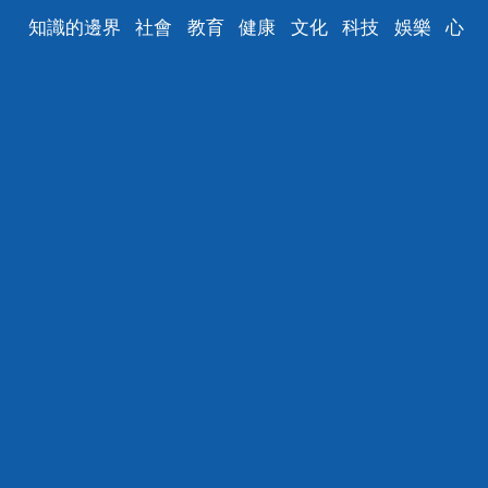
知識的邊界
社會
教育
健康
文化
科技
娛樂
心
理
汽車
數碼
時尚
美食
遊戲
家居
財經
育兒
旅遊