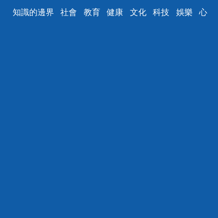
知識的邊界
社會
教育
健康
文化
科技
娛樂
心
理
汽車
數碼
時尚
美食
遊戲
家居
財經
育兒
旅遊