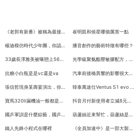
《老郭有新番》被稱為最接地氣的文化綜藝，00後對文化綜藝的接受度如何？
崔明凱和侯星哪個厲害一點
2025-06-15
2025-06-15
楊迪模仿時代少年團，你認為他模仿的像嗎
播音創作的藝術特徵有哪些？
2025-06-15
2025-06-15
33歲長澤雅美被曝戀上56歲大叔，謠言還是真相？
光學級聚氨酯壓敏膠配方，聚丙烯酸酯壓敏膠的配方 效能
2025-06-15
2025-06-15
抗糖小白瓶是是vc還是va
汽車前後橋異響的影響很大，怎麼可以快速解決？
2025-06-15
2025-06-15
張信哲現身某壽宴演出，你覺得他的嗓音與情歌適配度如何？
韓泰萬途仕Ventus S1 evo （K127）這款輪胎的測評怎麼樣？
2025-06-15
2025-06-15
寶馬320li漏機油一般都是在那個位置
抖音月付新使用者立減8元什麼意思
2025-06-15
2025-06-15
國乒軍訓是什麼綜藝，國乒軍訓在哪可以看
葫蘆絲近來幫忙，葫蘆絲是什麼
2025-06-15
2025-06-15
鐵人先鋒小程式在哪裡
《全員加速中》是一部大製作的綜藝，裡面有哪些嘉賓？
2025-06-15
2025-06-15