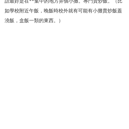
話最好是在**集中的地方弄個小攤。專門賣炒飯。（比
如學校附近午飯，晚飯時校外就有可能有小攤賣炒飯蓋
澆飯，盒飯一類的東西。）