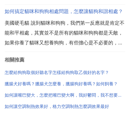
2 將其對摺一次。3 再對摺,並且沿對角線畫出圓弧。4
如何搞定貓咪和狗狗相處問題，怎麼讓貓狗和諧相處？
開始裁剪，這時候一定要穩，注意別裁剪錯了。5 後是
美國硬毛貓 說到貓咪和狗狗，我們第一反應就是肯定不
一個圓形,再沿圓形的外緣等距離再畫...
能和平相處，其實並不是所有的貓咪和狗狗都是天敵，
如果你養了貓咪又想養狗狗，有些擔心是不必要的，想
要貓咪狗狗和諧相處，其實在飼養方面注意一定技巧就
相關推薦
可以了。首先，餵食方面就需要特別注意。每天在餵養
貓咪和狗狗的時候，一定要讓它們分開飲食。在貓和狗
怎麼給狗狗取個好聽名字怎樣給狗狗取乙個好的名字？
完全是熟悉...
臘腸犬好養嗎？臘腸犬怎麼養，臘腸狗好養嗎？如何飼養？
如何讓嘴巴變大，怎麼把嘴巴變大啊，我好鬱悶，我不想要小嘴
如何讓空調制熱效果好，格力空調制熱怎麼調效果最好