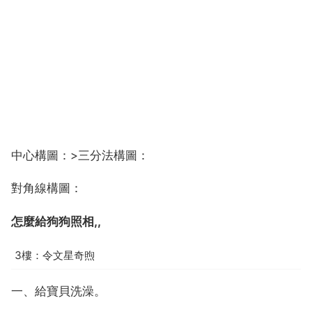
中心構圖：>三分法構圖：
對角線構圖：
怎麼給狗狗照相,,
3樓：令文星奇煦
一、給寶貝洗澡。