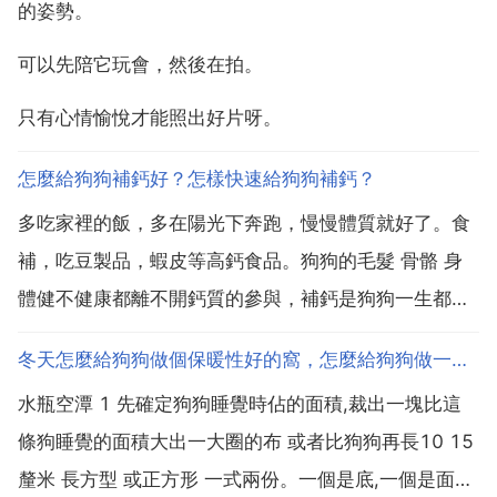
的姿勢。
可以先陪它玩會，然後在拍。
只有心情愉悅才能照出好片呀。
怎麼給狗狗補鈣好？怎樣快速給狗狗補鈣？
多吃家裡的飯，多在陽光下奔跑，慢慢體質就好了。食
補，吃豆製品，蝦皮等高鈣食品。狗狗的毛髮 骨骼 身
體健不健康都離不開鈣質的參與，補鈣是狗狗一生都要
做的事情。但在補鈣前這幾個容易犯的誤區瞭解一下 不
冬天怎麼給狗狗做個保暖性好的窩，怎麼給狗狗做一個舒服溫暖的窩
能因為需要大量補鈣，補鈣過度可能會導致狗狗骨骼反
水瓶空潭 1 先確定狗狗睡覺時佔的面積,裁出一塊比這
而過早鈣化或者固化，特別是幼齡時看著長得很快，個
條狗睡覺的面積大出一大圈的布 或者比狗狗再長10 15
月後發育...
釐米 長方型 或正方形 一式兩份。一個是底,一個是面。