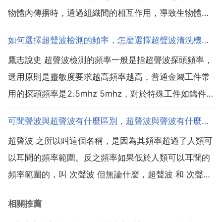
物體內傳播時，通過組織間的相互作用，導致生物體機
能和結構變化，稱為超聲波的生物效應，產生生物效應
如何選擇超聲波檢測的頻率，怎麼選擇超聲波清洗機功率與頻率？
的機制是熱效應和空化效應。所謂的熱效應是指超聲波
鷹志說史 超聲波檢測的頻率一般是指超聲波探頭頻率，
傳播過程中，部分能量被生物組織吸收轉變為熱能，使
選用原則是靈敏度要求越高頻率越高，普通金屬工件常
組織溫度增高...
用的探頭頻率是2.5mhz 5mhz，對於特殊工件如鑄件
晶粒比較粗大的材料則選擇頻率稍微低點如2mhz或更
可聞聲波與超聲波有什麼區別，超聲波與聲波有什麼區別
低，有些靈敏度要求要求高的可選擇5mhz以上頻率，
超聲波 之所以叫這個名稱，是因為其頻率超過了人類可
但頻率越高衰減越厲害。有些儀器會有濾波頻率檔位...
以耳聞的頻率範圍。反之頻率如果低於人類可以耳聞的
頻率範圍的，叫 次聲波 但無論什麼，超聲波 和 次聲波
都是不可聞的。超聲波是頻率高於20000hz的聲波。為
相關推薦
什麼要特別定義這麼乙個概念呢，因為人可以聽到的聲