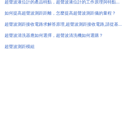
音最高也就不到20000hz，最低20hz，...
超聲波液位計的產品特點，超聲波液位計的工作原理與特點是什麼？
如何提高超聲波測距距離，怎麼提高超聲波測距儀的量程？
超聲波測距接收電路求解答原理,超聲波測距接收電路,請從基礎詳細解釋它的原理,比如三極體怎麼放大它的訊號之類的。。
超聲波清洗器應如何選擇，超聲波清洗機如何選購？
超聲波測距模組