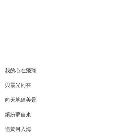
我的心在飛翔
與霞光同在
向天地繪美景
繽紛夢自來
追黃河入海