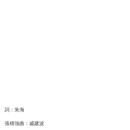
詞：朱海
張積強曲：戚建波