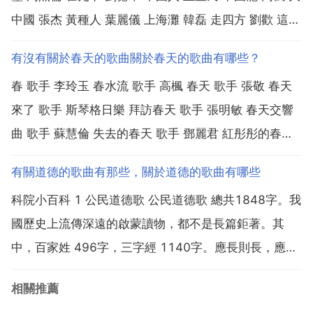
中國 張杰 黃種人 葉麗儀 上海灘 韓磊 走四方 劉歡 這一
拜 劉歡 從頭再來 郁鈞劍 少林少林 周華健 刀劍如夢 孫
有沒有關於春天的歌曲關於春天的歌曲有哪些？
楠 紅旗飄飄 屠洪剛 中國功夫 屠洪剛 江山無限 屠洪剛
春 歌手 李玲玉 春水流 歌手 高楓 春天 歌手 張敬 春天
藏龍臥...
來了 歌手 斯琴格日樂 拜訪春天 歌手 張明敏 春天交響
曲 歌手 蘇慧倫 失去的春天 歌手 鄧麗君 紅彤彤的春天
歌手 楊鈺瑩 春天在 歌手 未知 春天花會開 歌手 任賢齊
有關道德的歌曲有那些，關於道德的歌曲有哪些
春天來的時候 歌手 葉樹茵 董文華 春天的故事 阿杜 惠
科院小百科 1 公民道德歌 公民道德歌 總共1848字。我
安之春 任...
國歷史上流傳深遠的啟蒙讀物，都不是長篇鉅著。其
中，百家姓 496字，三字經 1140字。應長則長，應短
則短，只要群眾喜聞樂見，就能起到潤物無聲的效果。
相關推薦
2 三德歌 三德歌 是由山東省委宣傳部副部長，時任萊