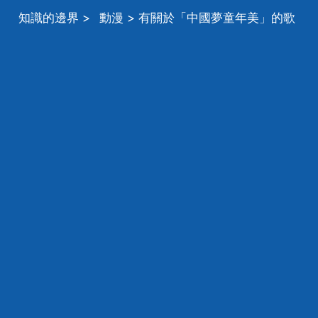
知識的邊界
>
動漫
> 有關於「中國夢童年美」的歌
曲嗎？有的把歌名發給我，謝謝