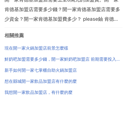
一起匯合成一條美食之河。而串串火鍋本身為火鍋的衍
肯德基加盟店需要多少錢？開一家肯德基加盟店需要多
生業態，...
少資金？開一家肯德基加盟費多少？ please鈾 肯德基
的門檻比較低，200萬的加盟費，但是要保證有足夠的
相關推薦
後續投資，至少800萬吧，而麥當勞就很高了，很少允
許加盟店，門檻直接1000萬，還要去漢堡大學培訓...
現在開一家火鍋加盟店前景怎麼樣
鮮奶吧加盟需要多少錢，開一家鮮奶吧加盟店 前期需要投入多少錢？
新手如何開一家七掌櫃自助火鍋加盟店
想在縣城開一家飲品加盟店有什麼的麼
我想開一家飲品加盟店，有什麼的麼