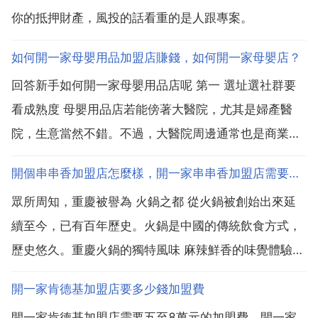
你的抵押財產，風投的話看重的是人跟專案。
如何開一家母嬰用品加盟店賺錢，如何開一家母嬰店？
回答新手如何開一家母嬰用品店呢 第一 選址選社群要
看成熟度 母嬰用品店若能傍著大醫院，尤其是婦產醫
院，生意當然不錯。不過，大醫院周邊通常也是商業中
心，租金昂貴，投入少說也要數十萬。但選址社群有些
開個串串香加盟店怎麼樣，開一家串串香加盟店需要注意什麼
不僅要看居住人口，還要看 成熟度 老社群出生率不
眾所周知，重慶被譽為 火鍋之都 從火鍋被創始出來延
夠，新小區入住率不夠。建議選擇大型社群，既有數萬
續至今，已有百年歷史。火鍋是中國的傳統飲食方式，
常住人口，...
歷史悠久。重慶火鍋的獨特風味 麻辣鮮香的味覺體驗，
受到了眾人的喜愛。受重慶火鍋的影響，四川地區的火
開一家肯德基加盟店要多少錢加盟費
鍋逐漸興盛起來，以重慶火鍋為主流，各地火鍋為支流
開一家肯德基加盟店需要五至8萬元的加盟費。開一家