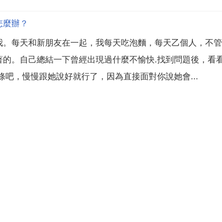
怎麼辦？
我。每天和新朋友在一起，我每天吃泡麵，每天乙個人，不管
著的。自己總結一下曾經出現過什麼不愉快.找到問題後，看
吧，慢慢跟她說好就行了，因為直接面對你說她會...