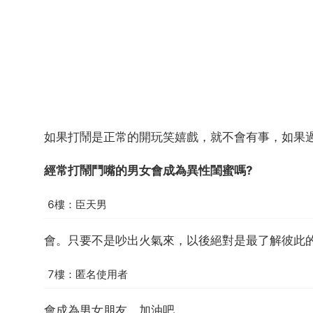
如果打鬧是正常的開玩笑嬉戲，就不會有事，如果
經常打鬧鬥嘴的男女會成為異性閨蜜嗎?
6樓：臣天男
會。只要不是吵出火氣來，以後絕對是最了解彼此
7樓：匿名使用者
會成為男女朋友，加油吧