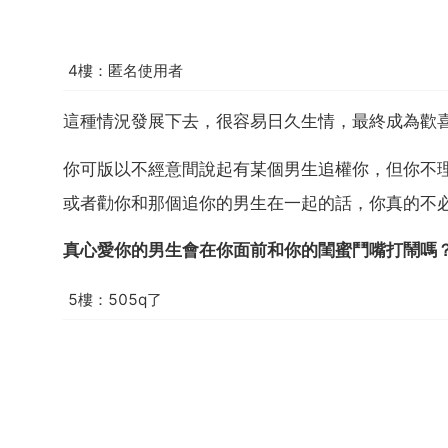
4樓：匿名使用者
這種情況發展下去，很容易日久生情，最終成為歡
你可版以不經意間說起有某個男生追權你，但你不
或者勸你和那個追你的男生在一起的話，你真的不
真心愛你的男生會在你面前和你的閨蜜鬥嘴打鬧嗎
5樓：505q了