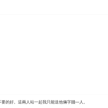
不要的好。這兩人站一起我只能送他倆字賤—人。