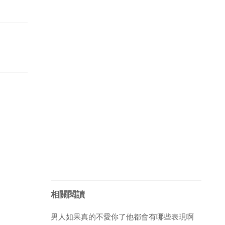
相關閱讀
男人如果真的不愛你了他都會有哪些表現啊