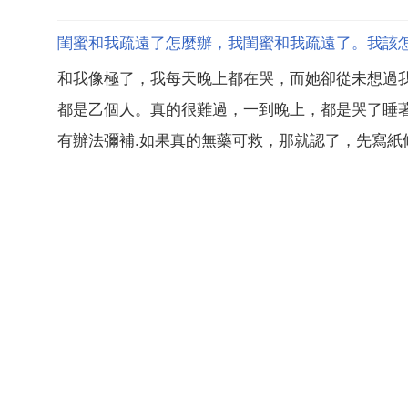
閨蜜和我疏遠了怎麼辦，我閨蜜和我疏遠了。我該
和我像極了，我每天晚上都在哭，而她卻從未想過
都是乙個人。真的很難過，一到晚上，都是哭了睡
有辦法彌補.如果真的無藥可救，那就認了，先寫紙條