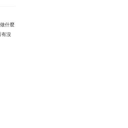
做什麼
看有沒