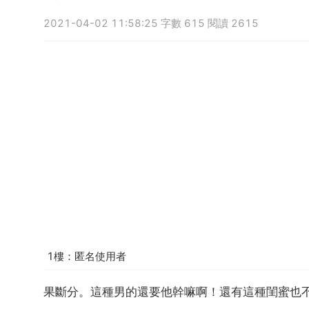
2021-04-02 11:58:25 字數 615 閱讀 2615
1樓：匿名使用者
果斷分。這種男的還要他幹嘛啊！還有這種閨蜜也