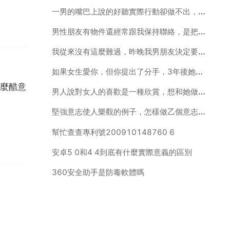
一男的嘴巴上說的好聽實際行動卻做不出，只會哄哄你，這代表他根本就不是真心愛你的
男性朋友有物件還經常跟我保持聯絡，是把我當很好的知己朋友還是什麼
我從來沒有這麼難過，昨晚我男朋友決定要跟我分手，我說一切我都可以改，他說，你改了就不是你了，不要為
如果女生愛你，但你提出了分手，3年後她說她是等你的，但她卻和別的男生在一起過，我卻一直後悔3年內
麼醋意
男人說對女人的喜歡是一種欣賞，想和她做好朋友是什麼意思
堅強意志使人樂觀的例子，怎樣做乙個意志堅強的人？舉例說明
幫忙查查專利號200910148760 6
安卓5 0和4 4到底有什麼實際意義的區別
360安全助手是防毒軟體嗎