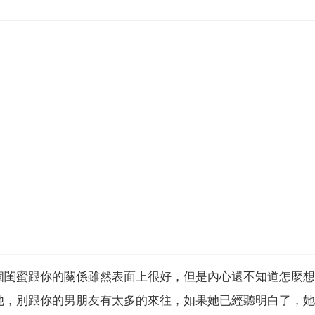
個閨蜜跟你的關係雖然表面上很好，但是內心還不知道怎麼想
他，別跟你的男朋友有太多的來往，如果她已經聽明白了，她