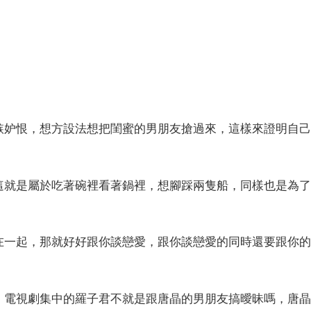
嫉妒恨，想方設法想把閨蜜的男朋友搶過來，這樣來證明自己
這就是屬於吃著碗裡看著鍋裡，想腳踩兩隻船，同樣也是為了
在一起，那就好好跟你談戀愛，跟你談戀愛的同時還要跟你的
，電視劇集中的羅子君不就是跟唐晶的男朋友搞曖昧嗎，唐晶