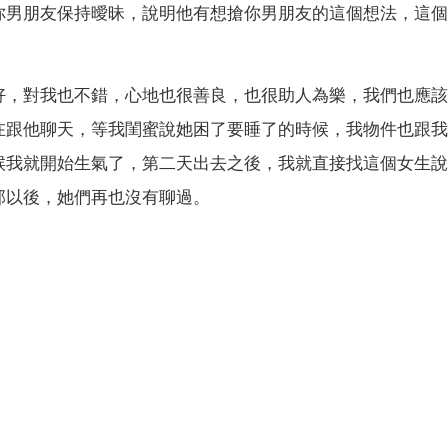
你男朋友保持曖昧，說明他有想搶你男朋友的這個想法，這個
好，對我也不錯，心地也很善良，也很助人為樂，我們也應該
在跟他聊天，等我閨蜜說她困了要睡了的時候，我物件也跟我
候我就開始生氣了，第二天出去之後，我就直接找這個女生說
那以後，她們再也沒有聊過。