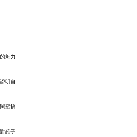
的魅力
證明自
閨蜜搞
對羅子