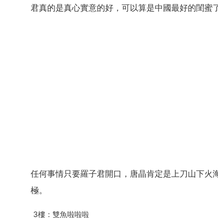
君真的是真心實意的好，可以算是中國最好的閨蜜
任何事情只要羅子君開口，唐晶肯定是上刀山下火
極。
3樓：雙魚啦啦啦