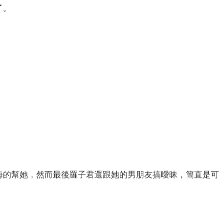
了。
海的幫她，然而最後羅子君還跟她的男朋友搞曖昧，簡直是可