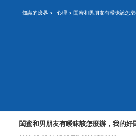
知識的邊界
>
心理
> 閨蜜和男朋友有曖昧該怎
閨蜜和男朋友有曖昧該怎麼辦，我的好