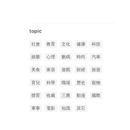
topic
社會
教育
文化
健康
科技
娛樂
心理
數碼
時尚
汽車
美食
家居
遊戲
財經
旅遊
育兒
科學
職場
歷史
寵物
體育
收藏
三農
動漫
國際
軍事
電影
知識
其它