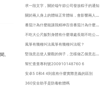
求一段文字，關於端午節公司發放粽子的通知
關於兩人身上的體味正常體味，會影響兩人的感情嗎
番茄汁為什麼能讓我精神百倍番茄汁為什麼能讓我精神百倍？
不吃大公尺飯對身體有什麼壞處長期不吃公尺飯有什麼危害
風箏有幾種叫法風箏有幾種叫法呢？
堅強意志使人樂觀的例子，怎樣做乙個意志堅強的人？舉例說明
聞。
幫忙查查專利號200910148760 6
安卓5 0和4 4到底有什麼實際意義的區別
360安全助手是防毒軟體嗎