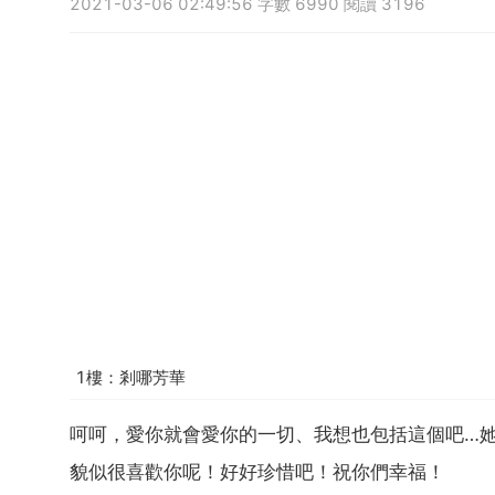
2021-03-06 02:49:56 字數 6990 閱讀 3196
1樓：剎哪芳華
呵呵，愛你就會愛你的一切、我想也包括這個吧…
貌似很喜歡你呢！好好珍惜吧！祝你們幸福！