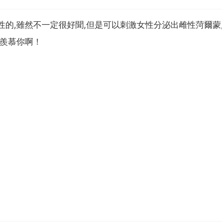
性的,雖然不一定很好聞,但是可以刺激女性分泌出雌性菏爾蒙
很羨慕你啊！