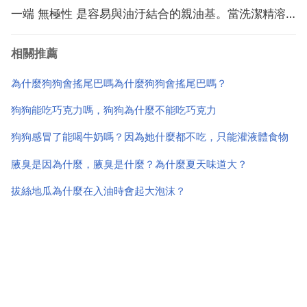
一端 無極性 是容易與油汙結合的親油基。當洗潔精溶
解於水後去清洗髒物的時候，親油基端會插入油汙內
相關推薦
部，親水基則被大量水分子包圍。形如箭插入獵物身體
一樣 經過揉搓，就把髒物從器皿衣物上拖拽掉了。回答
為什麼狗狗會搖尾巴嗎為什麼狗狗會搖尾巴嗎？
者 ...
狗狗能吃巧克力嗎，狗狗為什麼不能吃巧克力
狗狗感冒了能喝牛奶嗎？因為她什麼都不吃，只能灌液體食物
腋臭是因為什麼，腋臭是什麼？為什麼夏天味道大？
拔絲地瓜為什麼在入油時會起大泡沫？