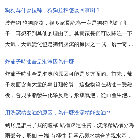
狗狗為什麼拉稀，狗狗拉稀怎麼回事啊？
波奇網 狗狗腹瀉，很多家長認為一定是狗狗吃壞了肚
子，再想不到其他的理由了。其實家長們可以關注一下
天氣，天氣變化也是狗狗腹瀉的原因之一哦。哈士奇 詳
情介紹 在換季的時候，氣溫交替，很多狗狗也容易發生
炸茄子時油全是泡沫因為什麼
拉稀的現象。一般來說只要其的精神 食慾和平時沒什麼
炸茄子時油全是泡沫的原因可能是多方面的。首先，茄
兩樣可以考慮是天氣突然變化，著涼的原因導致拉稀
子表面含有大量的皂苷類物質，這些物質在熱油中受熱
的，要適...
後，會與油脂發生化學反應，形成氣泡，從而產生泡
沫。此外，如果食材中帶有水分，在高溫下也容易產生
用洗潔精去油的原因，為什麼洗潔精能去油？
泡沫。為了減少炸茄子時的泡沫，可以採取以下措施 .
到底是誰用了我的暱稱 結構決定性質，洗潔精結構分為
預處理茄子 將茄子切片或切塊後，可以在水中浸泡分鐘
兩部分，形如 一端 有極性 是容易與水結合的親水基，
左右，然後...