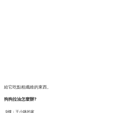
給它吃點粗纖維的東西。
狗狗拉油怎麼辦?
9樓：王小咪的家