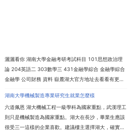
灑灑看你 湖南大學金融考研考試科目 101思想政治理
論 204英語二 303數學三 431金融學綜合 金融學綜合
金融學 公司財務 資料 嶽麓湖大官方地址去看看有更詳
細的資料專業的老師給你解答提問 金融學 黃達 中國人
湖南大學機械製造專業研究生就業怎麼樣
民大學出版社第2版 金融市場學 馬君璐 陳平 科學出版
六道佩恩 湖大機械工程一級學科為國家重點，武漢理工
社 金融市場學 陳雨露 中國...
則只是機械製造為國家重點。湖大在長沙，畢業生應該
很受三一這樣的企業喜歡。建議樓主選擇湖大，確實整