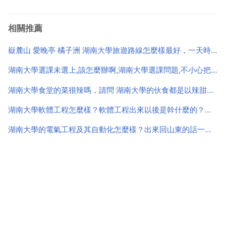
相關推薦
嶽麓山 愛晚亭 橘子洲 湖南大學旅遊路線怎麼樣最好，一天時間，晚上還要回到火車站
湖南大學選課未選上,該怎麼辦啊,湖南大學選課問題,不小心把必修課退選了,怎麼才能在選上
湖南大學食堂的菜很辣嗎，請問 湖南大學的伙食都是以辣甜為主的麼？
湖南大學軟體工程怎麼樣？軟體工程出來以後是幹什麼的？學校情況
湖南大學的電氣工程及其自動化怎麼樣？出來回山東的話一般年薪多少？考研的