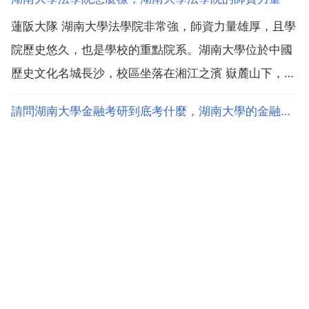
蓮阪大隊 湖南大學法學院非常強，師資力量雄厚，且學
院歷史悠久，也是學校的重點院系。湖南大學位於中國
歷史文化名城長沙，校區坐落在湘江之濱 嶽麓山下，是
教育部直屬全國重點大學 國家 211工程 985工程 重點
請問湖南大學金融考研到底考什麼，湖南大學的金融學考研要考哪些科目
建設高校 國家 世界一流大學 建設高校。法學院位於學
校南校區，是學校重點支援的人文社會科學學院...