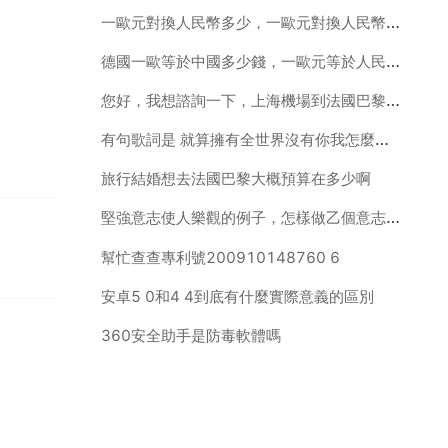
一歐元對換人民幣多少，一歐元對換人民幣是多少？
德國一歐等於中國多少錢，一歐元等於人民幣多少？
您好，我想諮詢一下，上海機場到法國巴黎戴高樂機T2E，在戴高樂機場T2F
有句歌詞是 就算擁有全世界沒有你我怎麼活？誰能告訴我 是什麼
旅行結婚想去法國巴黎大概預算在多少啊
堅強意志使人樂觀的例子，怎樣做乙個意志堅強的人？舉例說明
幫忙查查專利號200910148760 6
安卓5 0和4 4到底有什麼實際意義的區別
360安全助手是防毒軟體嗎