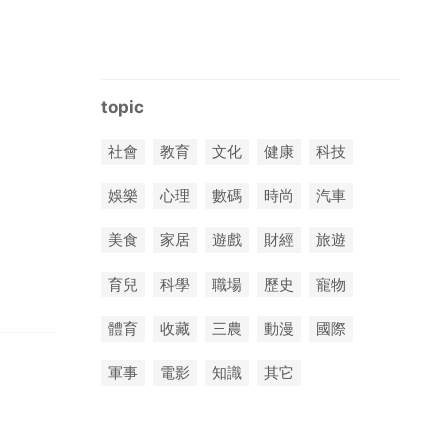
topic
社會
教育
文化
健康
科技
娛樂
心理
數碼
時尚
汽車
美食
家居
遊戲
財經
旅遊
育兒
科學
職場
歷史
寵物
體育
收藏
三農
動漫
國際
軍事
電影
知識
其它