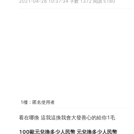
2021-04-28 10:37:34 字數 1372 閱讀 5180
1樓：匿名使用者
看在哪換 這我這換我會大發善心的給你1毛
100歐元兌換多少人民幣 元兌換多少人民幣